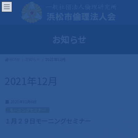
コ
ナ
ン
ビ
テ
ゲ
ン
ー
ツ
シ
お知らせ
へ
ョ
ス
ン
キ
に
HOME
お知らせ
2021年12月
ッ
移
プ
動
2021年12月
2021年12月6日
モーニングセミナー
１月２９日モーニングセミナー