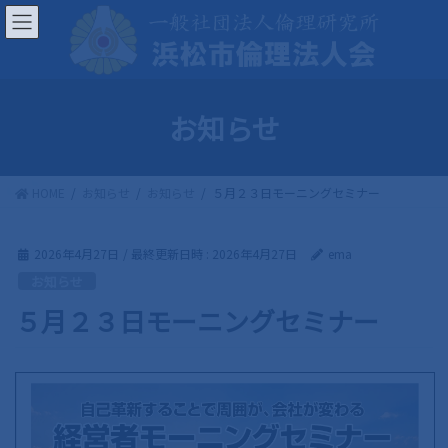
コ
ナ
ン
ビ
テ
ゲ
ン
ー
ツ
シ
お知らせ
へ
ョ
ス
ン
キ
に
HOME
お知らせ
お知らせ
５月２３日モーニングセミナー
ッ
移
プ
動
2026年4月27日
/ 最終更新日時 :
2026年4月27日
ema
お知らせ
５月２３日モーニングセミナー