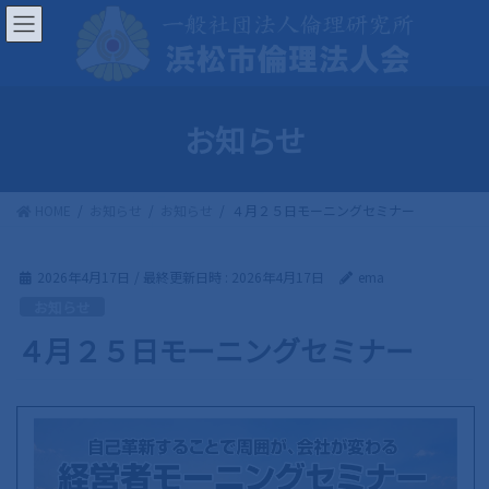
コ
ナ
ン
ビ
テ
ゲ
ン
ー
ツ
シ
お知らせ
へ
ョ
ス
ン
キ
に
HOME
お知らせ
お知らせ
４月２５日モーニングセミナー
ッ
移
プ
動
2026年4月17日
/ 最終更新日時 :
2026年4月17日
ema
お知らせ
４月２５日モーニングセミナー