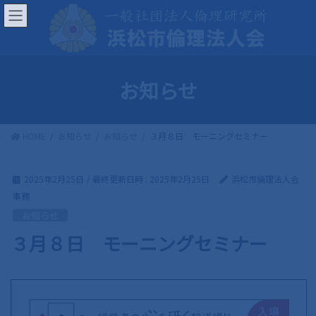
コ
ナ
ン
ビ
テ
ゲ
ン
ー
ツ
シ
お知らせ
へ
ョ
ス
ン
キ
に
HOME
お知らせ
お知らせ
３月８日 モーニングセミナー
ッ
移
プ
動
2025年2月25日
/ 最終更新日時 :
2025年2月25日
浜松市倫理法人会
事務
お知らせ
３月８日 モーニングセミナー