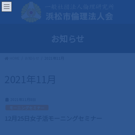
コ
ナ
ン
ビ
テ
ゲ
ン
ー
ツ
シ
お知らせ
へ
ョ
ス
ン
キ
に
HOME
お知らせ
2021年11月
ッ
移
プ
動
2021年11月
2021年11月8日
モーニングセミナー
12月25日女子活モーニングセミナー