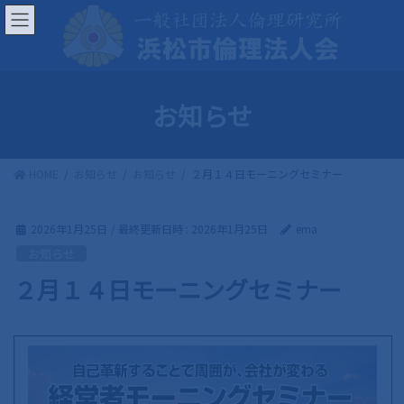
コ
ナ
ン
ビ
テ
ゲ
ン
ー
ツ
シ
お知らせ
へ
ョ
ス
ン
キ
に
HOME
お知らせ
お知らせ
２月１４日モーニングセミナー
ッ
移
プ
動
2026年1月25日
/ 最終更新日時 :
2026年1月25日
ema
お知らせ
２月１４日モーニングセミナー